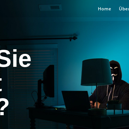
Home
Übe
Sie
t
?